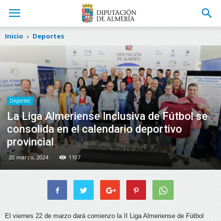
Inicio
Deportes
Deportes
La Liga Almeriense Inclusiva de Fútbol se
consolida en el calendario deportivo
provincial
20 marzo, 2024
1107
El viernes 22 de marzo dará comienzo la II Liga Almeriense de Fútbol