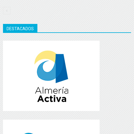
DESTACADOS