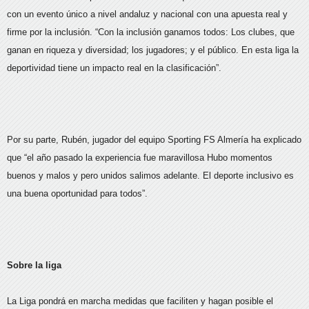
con un evento único a nivel andaluz y nacional con una apuesta real y
firme por la inclusión. “Con la inclusión ganamos todos: Los clubes, que
ganan en riqueza y diversidad; los jugadores; y el público. En esta liga la
deportividad tiene un impacto real en la clasificación”.
Por su parte, Rubén, jugador del equipo Sporting FS Almería ha explicado
que “el año pasado la experiencia fue maravillosa Hubo momentos
buenos y malos y pero unidos salimos adelante. El deporte inclusivo es
una buena oportunidad para todos”.
Sobre la liga
La Liga pondrá en marcha medidas que faciliten y hagan posible el