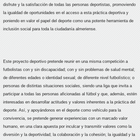
disfrute y la satisfacción de todas las personas deportistas, promoviendo
la igualdad de oportunidades en el acceso a esta práctica deportiva y
poniendo en valor el papel del deporte como una potente herramienta de
inclusión social para toda la ciudadanía almeriense.
Este proyecto deportivo pretende reunir en una misma competición a
futbolistas con y sin discapacidad; con y sin problemas de salud mental;
de diferentes edades o identidad sexual; de diferente nivel futbolístico; o
personas de distintas situaciones sociales, siendo una liga que invita a
participar a todas las personas aficionadas al fútbol y que, además, estén
interesadas en desarrollar actitudes y valores inherentes a la práctica del
deporte. Así, y apoyándonos en el deporte como vehículo para la
convivencia, se pretende generar experiencias con un marcado valor
humano, en una clara apuesta por inculcar y transmitir valores como la
diversión y la deportividad; la colaboración y la cohesión; la igualdad y la