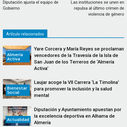
Diputación ajusta el equipo de
Las instituciones se unen en
Gobierno
repulsa al último crimen de
violencia de género
Artículo relacionados
Yare Corcera y María Reyes se proclaman
Almería
vencedores de la Travesía de la Isla de
Activa
San Juan de los Terreros de ‘Almería
Activa’
Laujar acoge la VII Carrera ‘La Timolina’
Bienestar
para promover la inclusión y la salud
Social
mental
Diputación y Ayuntamiento apuestan por
la excelencia deportiva en Alhama de
Actualidad
Almería