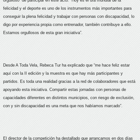
orgulloso” de participar en este acto: “Hoy es el día mundial de la
felicidad y el deporte es uno de los instrumentos más importantes para
conseguir la plena felicidad y trabajar con personas con discapacidad, lo
digo por experiencia propia como entrenador, también contribuye a ello.
Estamos orgullosos de esta gran iniciativa”.
Desde A Toda Vela, Rebeca Tur ha explicado que “me hace feliz estar
aquí con la II edición y la muestra es que hay más participantes y
partidos. Es toda una realidad gracias a la red de colaboradores que está
apoyando esta iniciativa. Compartir estas jornadas con personas de
capacidades diferentes en distintos municipios, con riesgo de exclusión,
con y sin discapacidad es una meta que nos habíamos marcado”.
El director de la competición ha destallado que arrancamos en dos días