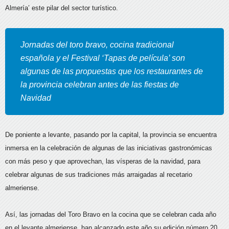
Almería’ este pilar del sector turístico.
Jornadas del toro bravo, cocina tradicional
española y el Festival ‘Tapas de película’ son
algunas de las propuestas que los restaurantes de
la provincia celebran antes de las fiestas de
Navidad
De poniente a levante, pasando por la capital, la provincia se encuentra
inmersa en la celebración de algunas de las iniciativas gastronómicas
con más peso y que aprovechan, las vísperas de la navidad, para
celebrar algunas de sus tradiciones más arraigadas al recetario
almeriense.
Así, las jornadas del Toro Bravo en la cocina que se celebran cada año
en el levante almeriense, han alcanzado este año su edición número 20