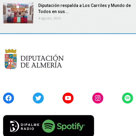
Diputación respalda a Los Carriles y Mundo de
Todos en sus...
4 agosto, 2026
Facebook
Twitter
YouTube
Instagram
Spo