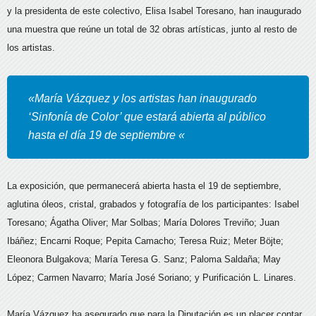
y la presidenta de este colectivo, Elisa Isabel Toresano, han inaugurado
una muestra que reúne un total de 32 obras artísticas, junto al resto de
los artistas.
«María Vázquez y los artistas han inaugurado
‘Sinfonía de Color’ que estará abierta al público
hasta el día 19 de septiembre «
La exposición, que permanecerá abierta hasta el 19 de septiembre,
aglutina óleos, cristal, grabados y fotografía de los participantes: Isabel
Toresano; Ágatha Oliver; Mar Solbas; María Dolores Treviño; Juan
Ibáñez; Encarni Roque; Pepita Camacho; Teresa Ruiz; Meter Böjte;
Eleonora Bulgakova; María Teresa G. Sanz; Paloma Saldaña; May
López; Carmen Navarro; María José Soriano; y Purificación L. Linares.
María Vázquez ha asegurado que para la Diputación es un placer contar