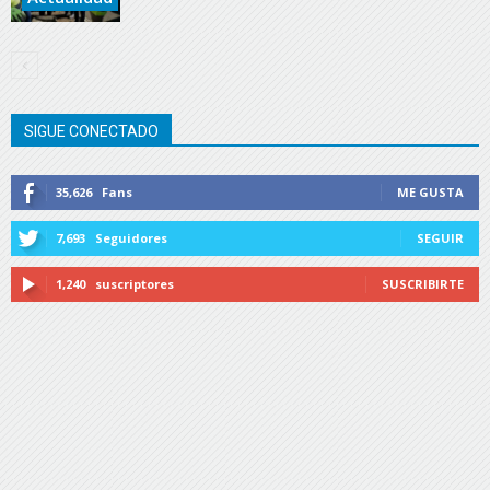
SIGUE CONECTADO
35,626
Fans
ME GUSTA
7,693
Seguidores
SEGUIR
1,240
suscriptores
SUSCRIBIRTE