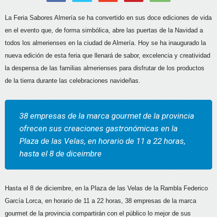
La Feria Sabores Almería se ha convertido en sus doce ediciones de vida
en el evento que, de forma simbólica, abre las puertas de la Navidad a
todos los almerienses en la ciudad de Almería. Hoy se ha inaugurado la
nueva edición de esta feria que llenará de sabor, excelencia y creatividad
la despensa de las familias almerienses para disfrutar de los productos
de la tierra durante las celebraciones navideñas.
38 empresas de la marca gourmet de la provincia
ofrecen sus creaciones gastronómicas en la
Plaza de las Velas, en horario de 11 a 22 horas,
hasta el 8 de diceimbre
Hasta el 8 de diciembre, en la Plaza de las Velas de la Rambla Federico
García Lorca, en horario de 11 a 22 horas, 38 empresas de la marca
gourmet de la provincia compartirán con el público lo mejor de sus