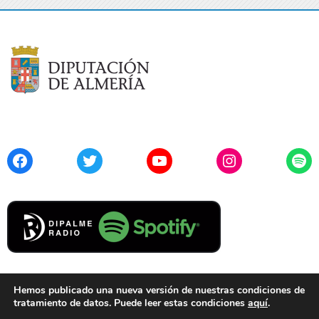
Facebook
Twitter
YouTube
Instagram
Spo
Hemos publicado una nueva versión de nuestras condiciones de
tratamiento de datos. Puede leer estas condiciones
aquí
.
Contacto
Aviso Legal
Privacidad
Cookies