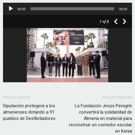
Reproductor
00:00
00:00
de
1
of 8
audio
Artículo anterior
Artículo siguiente
Diputación protegerá a los
La Fundación Jesús Peregrín
almerienses dotando a 91
convertirá la solidaridad de
pueblos de Desfibriladores
Almería en material para
reconstruir un comedor escolar
en Kenia