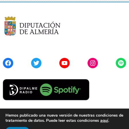
Facebook
Twitter
YouTube
Instagram
Spo
Hemos publicado una nueva versión de nuestras condiciones de
tratamiento de datos. Puede leer estas condiciones
aquí
.
Contacto
Aviso Legal
Privacidad
Cookies