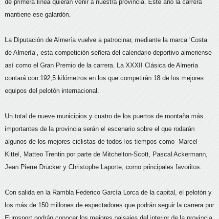
de primera línea quieran venir a nuestra provincia. Este año la carrera
mantiene ese galardón.
La Diputación de Almería vuelve a patrocinar, mediante la marca ‘Costa
de Almería’, esta competición señera del calendario deportivo almeriense
así como el Gran Premio de la carrera. La XXXII Clásica de Almería
contará con 192,5 kilómetros en los que competirán 18 de los mejores
equipos del pelotón internacional.
Un total de nueve municipios y cuatro de los puertos de montaña más
importantes de la provincia serán el escenario sobre el que rodarán
algunos de los mejores ciclistas de todos los tiempos como Marcel
Kittel, Matteo Trentin por parte de Mitchelton-Scott, Pascal Ackermann,
Jean Pierre Drücker y Christophe Laporte, como principales favoritos.
Con salida en la Rambla Federico García Lorca de la capital, el pelotón y
los más de 150 millones de espectadores que podrán seguir la carrera por
Eurosport podrán conocer los mejores paisajes del interior de la provincia