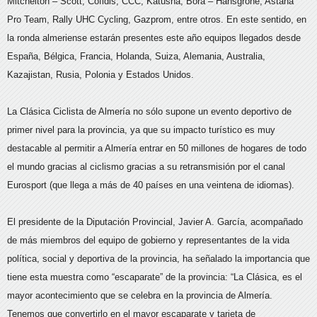
Mitchelton – Scott, Cofidis, CCC, Katusha, Bora – Hansgrohe, Astana
Pro Team, Rally UHC Cycling, Gazprom, entre otros. En este sentido, en
la ronda almeriense estarán presentes este año equipos llegados desde
España, Bélgica, Francia, Holanda, Suiza, Alemania, Australia,
Kazajistan, Rusia, Polonia y Estados Unidos.
La Clásica Ciclista de Almería no sólo supone un evento deportivo de
primer nivel para la provincia, ya que su impacto turístico es muy
destacable al permitir a Almería entrar en 50 millones de hogares de todo
el mundo gracias al ciclismo gracias a su retransmisión por el canal
Eurosport (que llega a más de 40 países en una veintena de idiomas).
El presidente de la Diputación Provincial, Javier A. García, acompañado
de más miembros del equipo de gobierno y representantes de la vida
política, social y deportiva de la provincia, ha señalado la importancia que
tiene esta muestra como “escaparate” de la provincia: “La Clásica, es el
mayor acontecimiento que se celebra en la provincia de Almería.
Tenemos que convertirlo en el mayor escaparate y tarjeta de