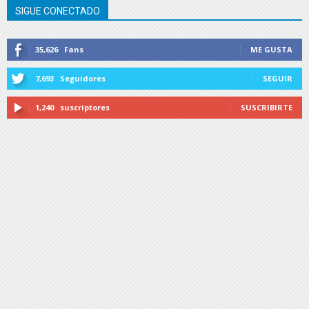
SIGUE CONECTADO
35,626
Fans
ME GUSTA
7,693
Seguidores
SEGUIR
1,240
suscriptores
SUSCRIBIRTE