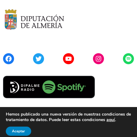
Facebook
Twitter
YouTube
Instagram
Spo
Hemos publicado una nueva versión de nuestras condiciones de
tratamiento de datos. Puede leer estas condiciones
aquí
.
Contacto
Aviso Legal
Privacidad
Cookies
Aceptar
© 2021 Diputación de Almería. Todos los derechos reservados.