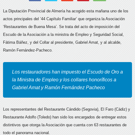
La Diputación Provincial de Almería ha acogido esta mañana uno de los
actos principales del ’44 Capítulo Familiar’ que organiza la Asociación
‘Restaurantes de Buena Mesa’.
Se trata del acto de imposición del
Escudo de la Asociación a la ministra de Empleo y Seguridad Social,
Fátima Báñez, y del Collar al presidente, Gabriel Amat, y al alcalde,
Ramón Fernández-Pacheco.
Los restauradores han impuesto el Escudo de Oro a
la Ministra de Empleo y los collares honoríficos a
Gabriel Amat y Ramón Fernández Pacheco
Los representantes del Restaurante Cándido (Segovia), El Faro (Cádiz) y
Restaurante Adolfo (Toledo) han sido los encargados de entregar estos
distintivos que otorga la Asociación que cuenta con 63 restaurantes de
todo el panorama nacional.