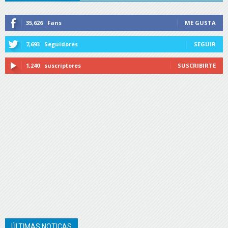
35,626
Fans
ME GUSTA
7,693
Seguidores
SEGUIR
1,240
suscriptores
SUSCRIBIRTE
ÚLTIMAS NOTICAS