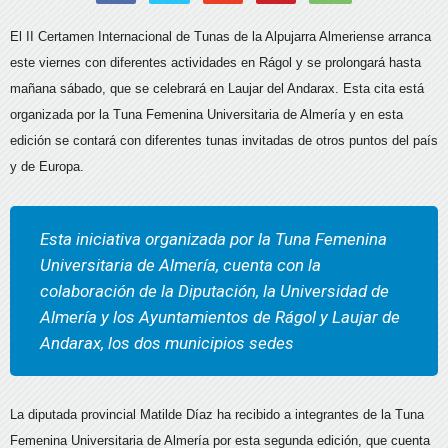
El II Certamen Internacional de Tunas de la Alpujarra Almeriense arranca
este viernes con diferentes actividades en Rágol y se prolongará hasta
mañana sábado, que se celebrará en Laujar del Andarax. Esta cita está
organizada por la Tuna Femenina Universitaria de Almería y en esta
edición se contará con diferentes tunas invitadas de otros puntos del país
y de Europa.
Esta iniciativa organizada por la Tuna Femenina
Universitaria de Almería, cuenta con la
colaboración de la Diputación, la Universidad de
Almería y los Ayuntamientos de Rágol y Laujar de
Andarax, los dos municipios sedes
La diputada provincial Matilde Díaz ha recibido a integrantes de la Tuna
Femenina Universitaria de Almería por esta segunda edición, que cuenta