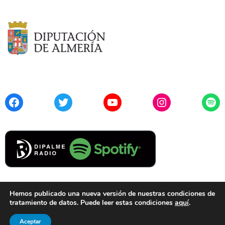
Facebook
Twitter
YouTube
Instagram
Spo
Hemos publicado una nueva versión de nuestras condiciones de
tratamiento de datos. Puede leer estas condiciones
aquí
.
Contacto
Aviso Legal
Privacidad
Cookies
Aceptar