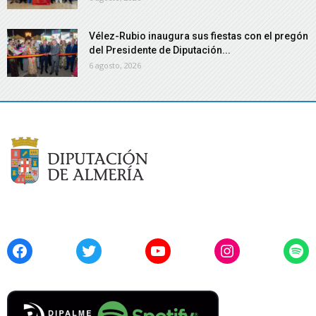
Vélez-Rubio inaugura sus fiestas con el pregón
del Presidente de Diputación...
6 agosto, 2026
Facebook
Twitter
YouTube
Instagram
Spo