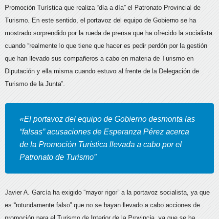
Promoción Turística que realiza “día a día” el Patronato Provincial de
Turismo.
En este sentido, el portavoz del equipo de Gobierno se ha
mostrado sorprendido por la rueda de prensa que ha ofrecido la socialista
cuando “realmente lo que tiene que hacer es pedir perdón por la gestión
que han llevado sus compañeros a cabo en materia de Turismo en
Diputación y ella misma cuando estuvo al frente de la Delegación de
Turismo de la Junta”.
«El portavoz del equipo de Gobierno desmonta las
“falsas” acusaciones de Esperanza Pérez acerca
de la Promoción Turística llevada a cabo por el
Patronato de Turismo”
Javier A. García ha exigido “mayor rigor” a la portavoz socialista, ya que
es “rotundamente falso” que no se hayan llevado a cabo acciones de
promoción para el Turismo de Interior de la Provincia, ya que se ha