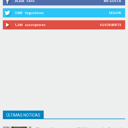
35,626
Fans
ME GUSTA
7,693
Seguidores
SEGUIR
1,240
suscriptores
SUSCRIBIRTE
ÚLTIMAS NOTICAS