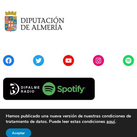
Facebook
Twitter
YouTube
Instagram
Spo
Hemos publicado una nueva versión de nuestras condiciones de
tratamiento de datos. Puede leer estas condiciones
aquí
.
Contacto
Aviso Legal
Privacidad
Cookies
Aceptar
© 2021 Diputación de Almería. Todos los derechos reservados.