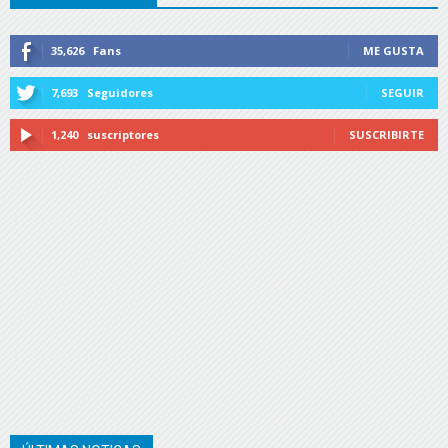
35,626
Fans
ME GUSTA
7,693
Seguidores
SEGUIR
1,240
suscriptores
SUSCRIBIRTE