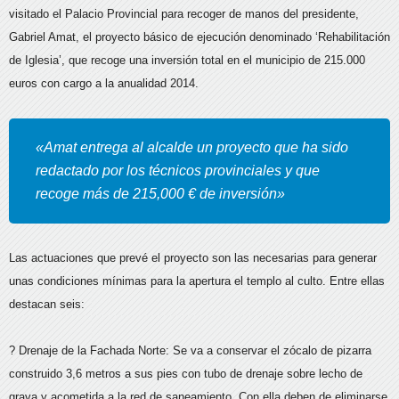
visitado el Palacio Provincial para recoger de manos del presidente,
Gabriel Amat,
el proyecto básico de ejecución denominado ‘Rehabilitación
de Iglesia’, que recoge una inversión total en el municipio de 215.000
euros con cargo a la anualidad 2014.
«Amat entrega al alcalde un proyecto que ha sido
redactado por los técnicos provinciales y que
recoge más de 215,000 € de inversión»
Las actuaciones que prevé el proyecto son las necesarias para generar
unas condiciones mínimas para la apertura el templo al culto. Entre ellas
destacan seis:
? Drenaje de la Fachada Norte: Se va a conservar el zócalo de pizarra
construido 3,6 metros a sus pies con tubo de drenaje sobre lecho de
grava y acometida a la red de saneamiento. Con ella deben de eliminarse