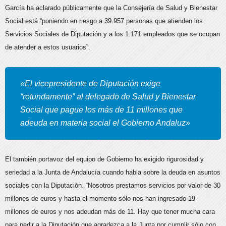
García ha aclarado públicamente que la Consejería de Salud y Bienestar
Social está “poniendo en riesgo a 39.957 personas que atienden los
Servicios Sociales de Diputación y a los 1.171 empleados que se ocupan
de atender a estos usuarios”.
«El vicepresidente de Diputación exige
“rotundamente” al delegado de Salud y Bienestar
Social que pague los más de 11 millones que
adeuda en materia social el Gobierno Andaluz»
El también portavoz del equipo de Gobierno ha exigido rigurosidad y
seriedad a la Junta de Andalucía cuando habla sobre la deuda en asuntos
sociales con la Diputación. “Nosotros prestamos servicios por valor de 30
millones de euros y hasta el momento sólo nos han ingresado 19
millones de euros y nos adeudan más de 11. Hay que tener mucha cara
para pedir a la Diputación que agradezca a la Junta por cumplir sólo con