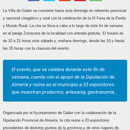
La Villa de Gádor se convierte hasta este domingo en referente provincial
y nacional cinegético y rural con la celebración de la III Feria de la Perdiz
y Mundo Rural. La cita se lleva a cabo a lo largo de este fin de semana
en el paraje Zorracana de la localidad con entrada gratuita. El horario es
de 10 a 21 horas este sábado y, mañana domingo, desde las 10 y hasta
las 20 horas con la clausura del evento.
El evento, que se celebra durante este fin de
semana, cuenta con el apoyo de la Diputación de
Almería y reúne en el municipio a 33 expositores
que muestran productos, artesanía, gastronomía…
Organizada por el Ayuntamiento de Gádor con la colaboración de la
Diputación Provincial de Almería, la cita reúne a 33 expositores
procedentes de distintos puntos de la provincia y de otros lugares de