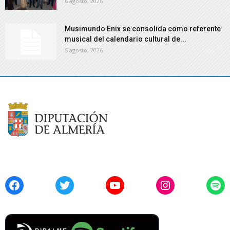
6 agosto, 2026
Musimundo Enix se consolida como referente
musical del calendario cultural de...
5 agosto, 2026
Facebook
Twitter
YouTube
Instagram
Spo