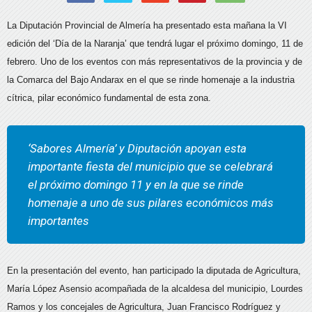
La Diputación Provincial de Almería ha presentado esta mañana la VI
edición del ‘Día de la Naranja’ que tendrá lugar el próximo domingo, 11 de
febrero. Uno de los eventos con más representativos de la provincia y de
la Comarca del Bajo Andarax en el que se rinde homenaje a la industria
cítrica, pilar económico fundamental de esta zona.
‘Sabores Almería’ y Diputación apoyan esta
importante fiesta del municipio que se celebrará
el próximo domingo 11 y en la que se rinde
homenaje a uno de sus pilares económicos más
importantes
En la presentación del evento, han participado la diputada de Agricultura,
María López Asensio acompañada de la alcaldesa del municipio, Lourdes
Ramos y los concejales de Agricultura, Juan Francisco Rodríguez y