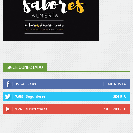
SIGUE CONECTADO
35,626
Fans
ME GUSTA
7,693
Seguidores
SEGUIR
1,240
suscriptores
SUSCRIBIRTE