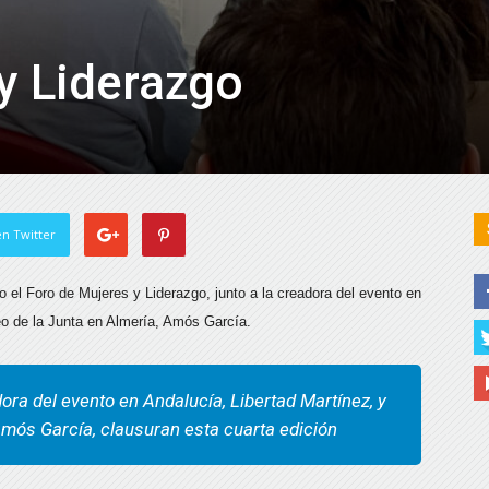
y Liderazgo
n Twitter
 el Foro de Mujeres y Liderazgo, junto a la creadora del evento en
eo de la Junta en Almería, Amós García.
dora del evento en Andalucía, Libertad Martínez, y
mós García, clausuran esta cuarta edición