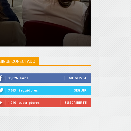
SIGUE CONECTADO
35,626
Fans
ME GUSTA
7,693
Seguidores
SEGUIR
1,240
suscriptores
SUSCRIBIRTE