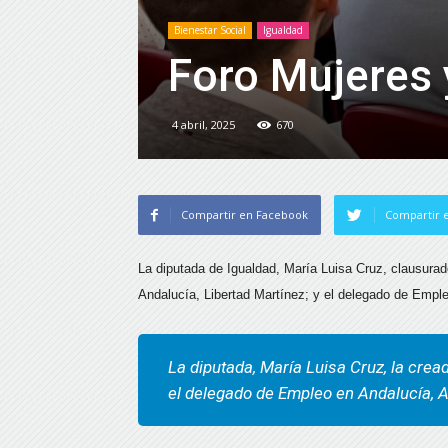
Bienestar Social
Igualdad
Foro Mujeres 
4 abril, 2025
670
Compartir en Facebook
Compartir e
La diputada de Igualdad, María Luisa Cruz, clausurado
Andalucía, Libertad Martínez; y el delegado de Empl
La diputada, María Luisa Cruz, la crea
el delegado de Empleo en Andalucía, A