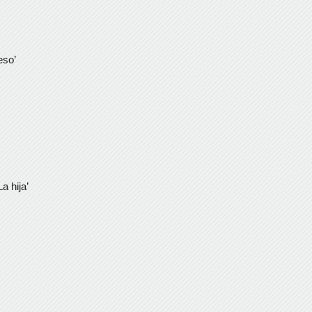
eso’
a hija’