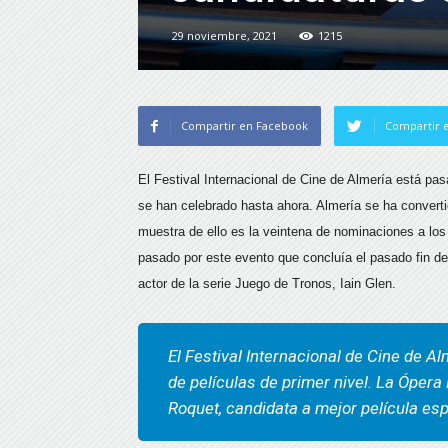
29 noviembre, 2021
1215
Compartir en Facebook
Compartir e
El Festival Internacional de Cine de Almería está 
se han celebrado hasta ahora. Almería se ha convertid
muestra de ello es la veintena de nominaciones a lo
pasado por este evento que concluía el pasado fin de
actor de la serie Juego de Tronos, Iain Glen.
El Festival Internacional de Cine de A
de películas de primer nivel. La Ópera 
Roquet, candidata a mejor película es