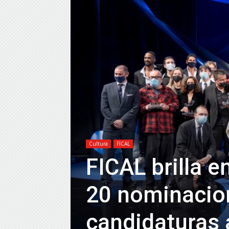
Cultura
FICAL
FICAL brilla 
20 nominacion
candidaturas 