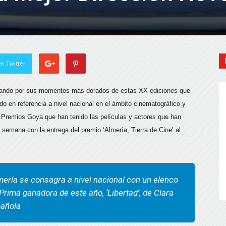
n Twitter
pasando por sus momentos más dorados de estas XX ediciones que
o en referencia a nivel nacional en el ámbito cinematográfico y
s Premios Goya que han tenido las películas y actores que han
 semana con la entrega del premio ‘Almería, Tierra de Cine’ al
lmería se consagra a nivel nacional con un elenco
Prima ganadora de este año, ‘Libertad’, de Clara
pañola