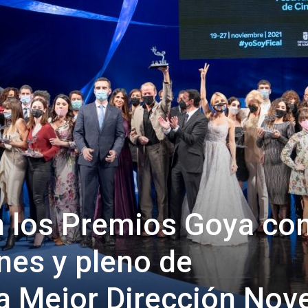
de
Almería
en los Premios Goya co
es y pleno de
a Mejor Dirección Nove