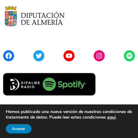
Facebook
Twitter
YouTube
Instagram
Spo
Hemos publicado una nueva versión de nuestras condiciones de
tratamiento de datos. Puede leer estas condiciones
aquí
.
Contacto
Aviso Legal
Privacidad
Cookies
Aceptar
© 2021 Diputación de Almería. Todos los derechos reservados.