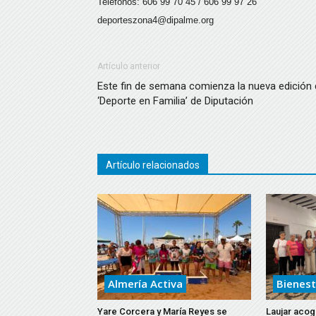
Teléfonos: 606 99 70 45 / 606 99 97 26
deporteszona4@dipalme.org
Artículo anterior
Este fin de semana comienza la nueva edición
‘Deporte en Familia’ de Diputación
Artículo relacionados
Almería Activa
Bienest
Yare Corcera y María Reyes se
Laujar acoge