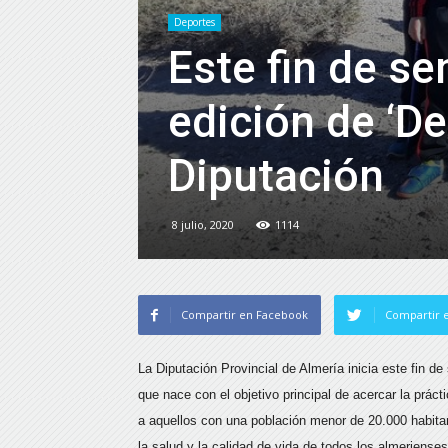
Deportes
Este fin de s
edición de ‘De
Diputación
8 julio, 2020
1114
Compartir en Facebook
Compartir e
La Diputación Provincial de Almería inicia este fin d
que nace con el objetivo principal de acercar la práct
a aquellos con una población menor de 20.000 habitant
la salud y la calidad de vida de todos los almerienses