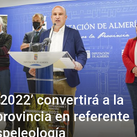
de
Almería
2022’ convertirá a la
provincia en referente
speleología