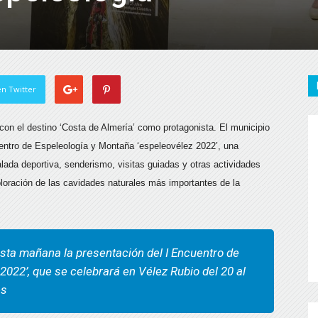
n Twitter
con el destino ‘Costa de Almería’ como protagonista. El municipio
entro de Espeleología y Montaña ‘espeleovélez 2022’, una
lada deportiva, senderismo, visitas guiadas y otras actividades
ploración de las cavidades naturales más importantes de la
sta mañana la presentación del I Encuentro de
022’, que se celebrará en Vélez Rubio del 20 al
es