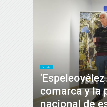
Deportes
‘Espeleovélez 
comarca y la 
nacional de e