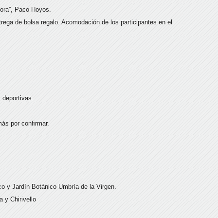
lora”, Paco Hoyos.
trega de bolsa regalo. Acomodación de los participantes en el
s deportivas.
más por conﬁrmar.
nco y Jardín Botánico Umbría de la Virgen.
a y Chirivello