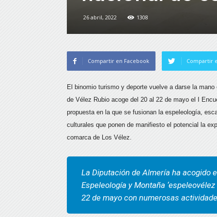
26 abril, 2022
1308
Compartir en Facebook
Compartir e
El binomio turismo y deporte vuelve a darse la mano 
de Vélez Rubio acoge del 20 al 22 de mayo el I Encu
propuesta en la que se fusionan la espeleología, esca
culturales que ponen de manifiesto el potencial la ex
comarca de Los Vélez.
La Diputación de Almería ha acogido e
Espeleología y Montaña ‘espeleovélez 2
22 de mayo con numerosas actividad