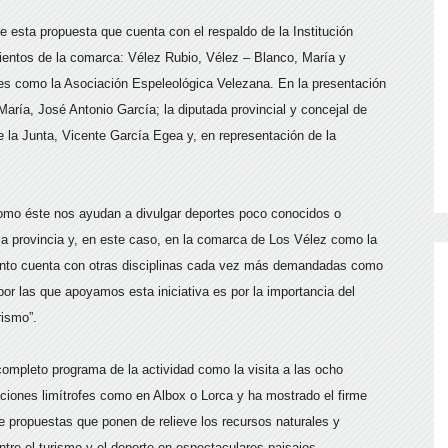
 esta propuesta que cuenta con el respaldo de la Institución
mientos de la comarca: Vélez Rubio, Vélez – Blanco, María y
nes como la Asociación Espeleológica Velezana. En la presentación
María, José Antonio García; la diputada provincial y concejal de
 la Junta, Vicente García Egea y, en representación de la
como éste nos ayudan a divulgar deportes poco conocidos o
 la provincia y, en este caso, en la comarca de Los Vélez como la
vento cuenta con otras disciplinas cada vez más demandadas como
or las que apoyamos esta iniciativa es por la importancia del
rismo”.
ompleto programa de la actividad como la visita a las ocho
ciones limítrofes como en Albox o Lorca y ha mostrado el firme
e propuestas que ponen de relieve los recursos naturales y
ntre el turismo y el deporte en espectaculares paisajes.