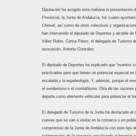
Diputación ha acogido esta mañana la presentación de
Provincial, la Junta de Andalucía, los cuatro ayunta
Chirivel, así como de otros colectivos y organizacio
han intervenido el diputado de Deportes y alcalde de 
Vélez Rubio, Conce Pérez; el delegado de Turismo de
asociación, Antonio González.
El diputado de Deportes ha explicado que “eventos 
prácticados pero que tienen un potencial especial en
escalada y la espeleología. Y, además, porque el e
el senderismo o el montañismo. Otra de las razones p
deporte como elemento vehicular para potenciar el tu
El delegado de Turismo de la Junta ha destacado el c
cuevas que se van a visitar en la comarca o en pobla
compromiso de la Junta de Andalucía con este tipo d
patrimoniales de la provincia ensalzando el binomio e