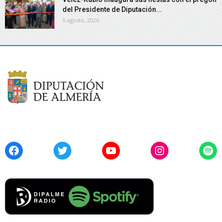
del Presidente de Diputación...
6 agosto, 2026
Facebook
Twitter
YouTube
Instagram
Spo