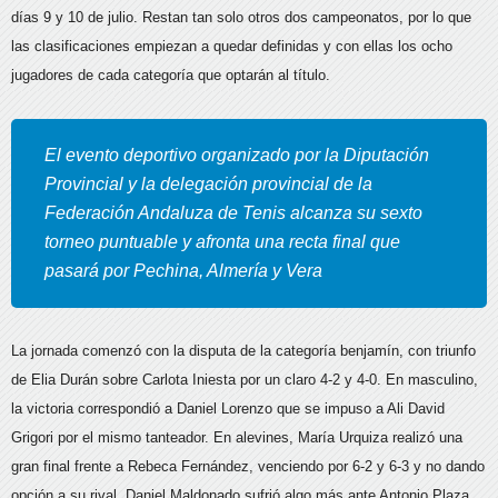
días 9 y 10 de julio. Restan tan solo otros dos campeonatos, por lo que
las clasificaciones empiezan a quedar definidas y con ellas los ocho
jugadores de cada categoría que optarán al título.
El evento deportivo organizado por la Diputación
Provincial y la delegación provincial de la
Federación Andaluza de Tenis alcanza su sexto
torneo puntuable y afronta una recta final que
pasará por Pechina, Almería y Vera
La jornada comenzó con la disputa de la categoría benjamín, con triunfo
de Elia Durán sobre Carlota Iniesta por un claro 4-2 y 4-0. En masculino,
la victoria correspondió a Daniel Lorenzo que se impuso a Ali David
Grigori por el mismo tanteador. En alevines, María Urquiza realizó una
gran final frente a Rebeca Fernández, venciendo por 6-2 y 6-3 y no dando
opción a su rival. Daniel Maldonado sufrió algo más ante Antonio Plaza,