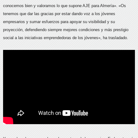
conocemos bien y valoramos lo que supone AJE para Almería». «Os
tenemos que dar las gracias por estar dando voz a los jóvenes
empresarios y sumar esfuerzos para apoyar su visibilidad y su
proyección, defendiendo siempre mejores condiciones y más prestigio
social a las iniciativas emprendedoras de los jóvenes», ha trasladado.