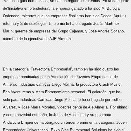
Ya con la gala comenzada, se han entregado los premios. En la categoría
de‘Iniciativa emprendedora’, la empresa ganadora ha sido Mi Burbuja
Ordenada, mientras que las empresas finalistas han sido Dooda, Aquí tu
reforma y S de sexólogos. El premio lo ha entregado Jesús Martínez
Marín, gerente de empresas del Grupo Cajamar, y José Andrés Soriano,
miembro de la ejecutiva de AJE Almería.
En la categoría ‘Trayectoria Empresarial’, también ha sido cuatro las
empresas nominadas por la Asociación de Jóvenes Empresarios de
Almería: Industrias cárnicas Diego Molina, la productora Crash Music,
Eco Aventureras y Meta Entrenamiento personal. El galardón, que ha
sido para Industrias Cárnicas Diego Molina, lo ha entregado por Esther
Álvarez, y José María Morales, vicepresidente de Aje Almería. Por último
y como novedad este año, la Junta de Andalucía y su programa
Andalucía Emprende ha otorgado un tercer premio en la categoría ‘Joven
Emprendedor Universitario’. Ekko Giss Eviromental Solutions ha sido el