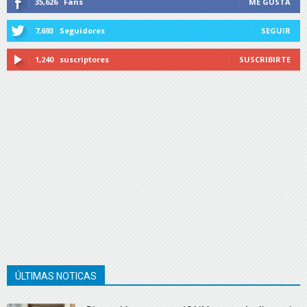
35,626
Fans
ME GUSTA
7,693
Seguidores
SEGUIR
1,240
suscriptores
SUSCRIBIRTE
ÚLTIMAS NOTICAS