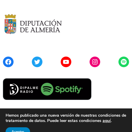
Facebook
Twitter
YouTube
Instagram
Spo
Hemos publicado una nueva versión de nuestras condiciones de
tratamiento de datos. Puede leer estas condiciones
aquí
.
Contacto
Aviso Legal
Privacidad
Cookies
Aceptar