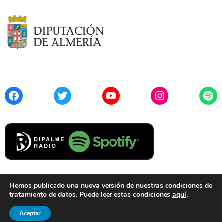
Facebook
Twitter
YouTube
Instagram
Spo
Hemos publicado una nueva versión de nuestras condiciones de
tratamiento de datos. Puede leer estas condiciones
aquí
.
Contacto
Aviso Legal
Privacidad
Cookies
Aceptar
© 2021 Diputación de Almería. Todos los derechos reservados.