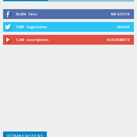
35,626
Fans
ME GUSTA
7,693
Seguidores
SEGUIR
1,240
suscriptores
SUSCRIBIRTE
ÚLTIMAS NOTICAS