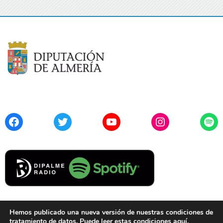
Facebook
Twitter
YouTube
Instagram
Spo
Hemos publicado una nueva versión de nuestras condiciones de
tratamiento de datos. Puede leer estas condiciones
aquí
.