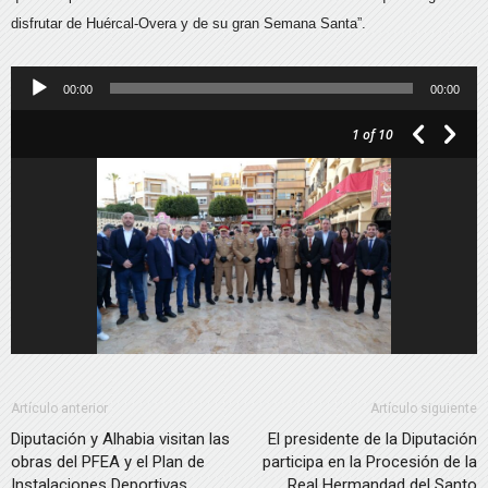
disfrutar de Huércal-Overa y de su gran Semana Santa”.
Reproductor
00:00
00:00
de
1
of 10
audio
Artículo anterior
Artículo siguiente
Diputación y Alhabia visitan las
El presidente de la Diputación
obras del PFEA y el Plan de
participa en la Procesión de la
Instalaciones Deportivas
Real Hermandad del Santo