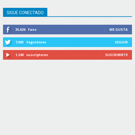
SIGUE CONECTADO
35,626
Fans
ME GUSTA
7,693
Seguidores
SEGUIR
1,240
suscriptores
SUSCRIBIRTE