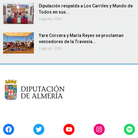
Diputación respalda a Los Carriles y Mundo de
Todos en sus...
4 agosto, 2026
Yare Corcera y María Reyes se proclaman
vencedores de la Travesía...
3 agosto, 2026
Facebook
Twitter
YouTube
Instagram
Spo