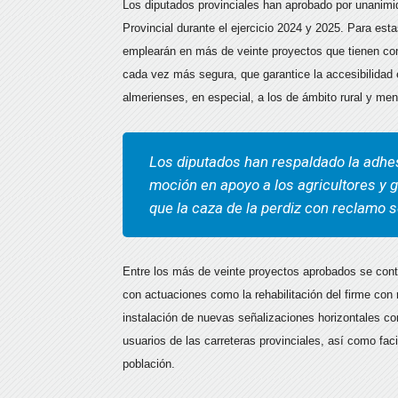
Los diputados provinciales han aprobado por unanimid
Provincial durante el ejercicio 2024 y 2025. Para est
emplearán en más de veinte proyectos que tienen como 
cada vez más segura, que garantice la accesibilidad 
almerienses, en especial, a los de ámbito rural y m
Los diputados han respaldado la adhesi
moción en apoyo a los agricultores y g
que la caza de la perdiz con reclamo 
Entre los más de veinte proyectos aprobados se con
con actuaciones como la rehabilitación del firme co
instalación de nuevas señalizaciones horizontales co
usuarios de las carreteras provinciales, así como fac
población.