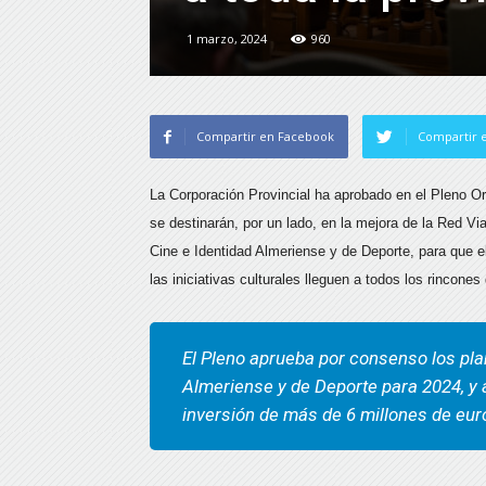
1 marzo, 2024
960
Compartir en Facebook
Compartir e
La Corporación Provincial ha aprobado en el Pleno O
se destinarán, por un lado, en la mejora de la Red Viar
Cine e Identidad Almeriense y de Deporte, para que el
las iniciativas culturales lleguen a todos los rincones
El Pleno aprueba por consenso los plan
Almeriense y de Deporte para 2024, y 
inversión de más de 6 millones de eur