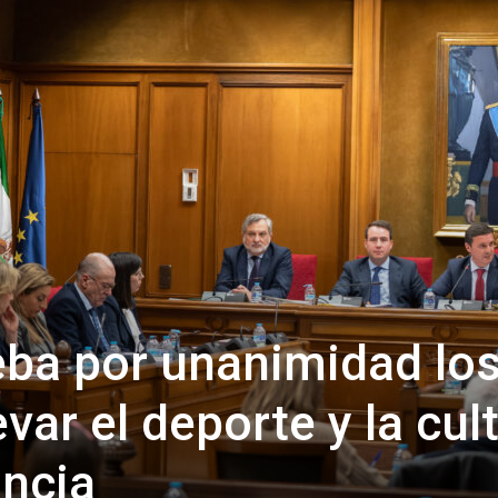
de
Almería
eba por unanimidad lo
evar el deporte y la cul
incia