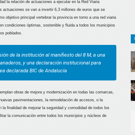
ad la relación de actuaciones a ejecutar en la Red Viaria
as actuaciones se van a invertir 6,3 millones de euros que se
objetivo principal vertebrar la provincia en torno a una red viaria
en condiciones óptimas, sostenible y fluida a todos los municipios
enos poblados.
ón de la institución al manifiesto del 8 M, a una
anaderos, y una declaración institucional para
sea declarada BIC de Andalucía
templan obras de mejora y modernización en todas las comarcas,
n nuevas pavimentaciones, la remodelación de accesos, o la
n la finalidad de mejorar la seguridad y comodidad de todos los
ilitar la comunicación entre todos los municipios y núcleos de