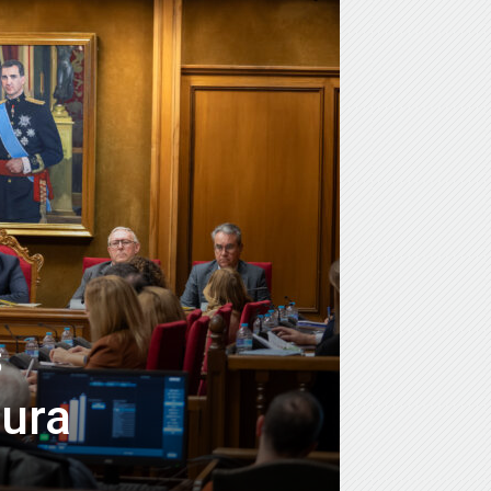
s
tura