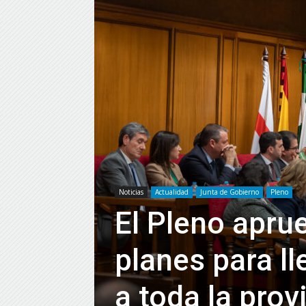
Noticias
Actualidad
Junta de Gobierno
Pleno
El Pleno apru
planes para ll
a toda la prov