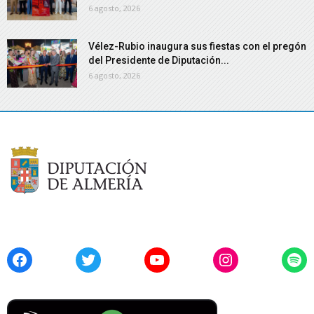
6 agosto, 2026
Vélez-Rubio inaugura sus fiestas con el pregón
del Presidente de Diputación...
6 agosto, 2026
Facebook
Twitter
YouTube
Instagram
Spo