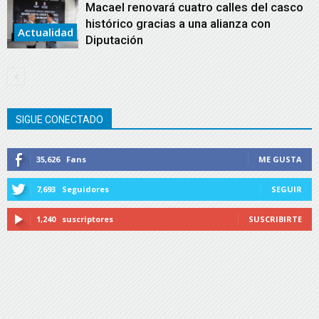
Macael renovará cuatro calles del casco
histórico gracias a una alianza con
Actualidad
Diputación
SIGUE CONECTADO
35,626
Fans
ME GUSTA
7,693
Seguidores
SEGUIR
1,240
suscriptores
SUSCRIBIRTE