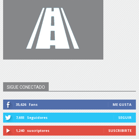
SIGUE CONECTADO
35,626
Fans
ME GUSTA
7,693
Seguidores
SEGUIR
1,240
suscriptores
SUSCRIBIRTE