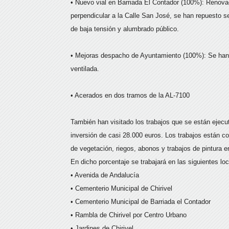
• Nuevo vial en Barriada El Contador (100%): Renovac
perpendicular a la Calle San José, se han repuesto s
de baja tensión y alumbrado público.
• Mejoras despacho de Ayuntamiento (100%): Se han
ventilada.
• Acerados en dos tramos de la AL-7100
También han visitado los trabajos que se están ejecu
inversión de casi 28.000 euros. Los trabajos están c
de vegetación, riegos, abonos y trabajos de pintura 
En dicho porcentaje se trabajará en las siguientes lo
• Avenida de Andalucía
• Cementerio Municipal de Chirivel
• Cementerio Municipal de Barriada el Contador
• Rambla de Chirivel por Centro Urbano
• Jardines de Chirivel