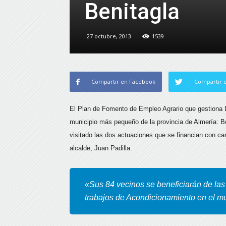
Benitagla
27 octubre, 2013
1539
Compartir en Facebook
Compartir e
El Plan de Fomento de Empleo Agrario que gestiona Di
municipio más pequeño de la provincia de Almería: Be
visitado las dos actuaciones que se financian con 
alcalde, Juan Padilla.
«Sus 84 vecinos se beneficiarán de las 
trabajos de Acondicionamiento en el m