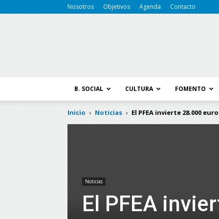
Nosotros
Objetivos
Agenda
Contacto
B. SOCIAL
CULTURA
FOMENTO
Inicio
Noticias
El PFEA invierte 28.000 eur
Noticias
El PFEA invie