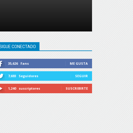
SIGUE CONECTADO
35,626
Fans
ME GUSTA
7,693
Seguidores
SEGUIR
1,240
suscriptores
SUSCRIBIRTE