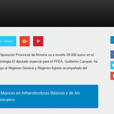
de
Almería
n Twitter
putación Provincial de Almería va a invertir 28.000 euros en el
nitagla.
El diputado especial para el PFEA, Guillermo Casquet, ha
cargo al Régimen General y Régimen Agrario acompañado del
Mejoras en Infraestructuras Básicas y de los
unicipio»