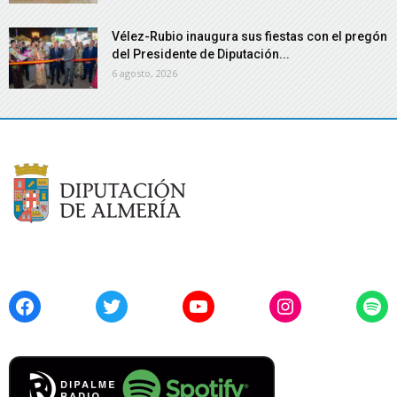
Vélez-Rubio inaugura sus fiestas con el pregón
del Presidente de Diputación...
6 agosto, 2026
Facebook
Twitter
YouTube
Instagram
Spo