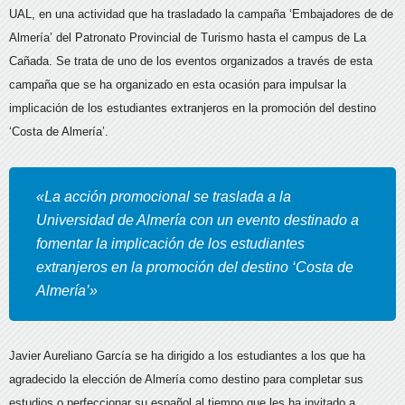
UAL
, en una actividad que ha trasladado la campaña ‘Embajadores de de
Almería’ del Patronato Provincial de Turismo hasta el campus de La
Cañada. Se trata de uno de los eventos organizados a través de esta
campaña que se ha organizado en esta ocasión para impulsar la
implicación de los estudiantes extranjeros en la promoción del destino
‘Costa de Almería’.
«La acción promocional se traslada a la
Universidad de Almería con un evento destinado a
fomentar la implicación de los estudiantes
extranjeros en la promoción del destino ‘Costa de
Almería’»
Javier Aureliano García se ha dirigido a los estudiantes a los que ha
agradecido la elección de Almería como destino para completar sus
estudios o perfeccionar su español al tiempo que les ha invitado a