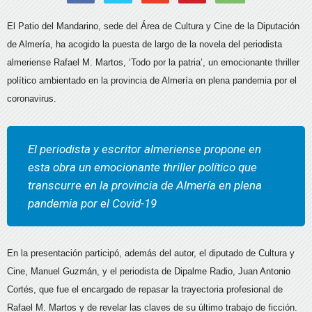
El Patio del Mandarino, sede del Área de Cultura y Cine de la Diputación
de Almería, ha acogido la puesta de largo de la novela del periodista
almeriense Rafael M. Martos, ‘Todo por la patria’, un emocionante thriller
político ambientado en la provincia de Almería en plena pandemia por el
coronavirus.
El periodista y escritor almeriense propone en
esta obra un emocionante thriller político que
transcurre en la provincia de Almería en plena
pandemia por el Covid-19
En la presentación participó, además del autor, el diputado de Cultura y
Cine, Manuel Guzmán, y el periodista de Dipalme Radio, Juan Antonio
Cortés, que fue el encargado de repasar la trayectoria profesional de
Rafael M. Martos y de revelar las claves de su último trabajo de ficción.