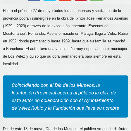
Hasta el próximo 27 de mayo todos los almerienses y visitantes de la
provincia podrán sumergirse en la obra del pintor José Fernández Asensio
(1929 – 2020) a través de la exposición itinerante ‘Escenas del
Mediterráneo’. Fernández Asensio, nacido en Málaga, llegó a Vélez Rubio
en 1952, donde permaneció hasta 1959, hasta que su familia se marchó
a Barcelona. El autor tuvo una vinculación muy especial con el municipio
de Los Vélez y quiso que su obra permaneciera para siempre en esta
localidad.
Coincidiendo con el Día de los Museos, la
Institución Provincial acerca al público la obra de
este autor en colaboración con el Ayuntamiento
de Vélez Rubio y la Fundación que lleva su nombre
Desde este 18 de mayo, Día de los Museos, el público ya puede disfrutar