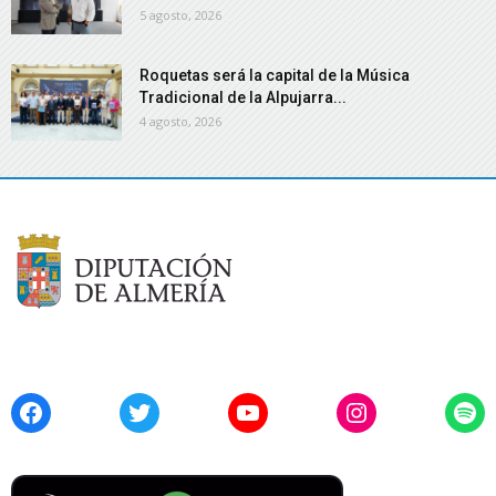
5 agosto, 2026
Roquetas será la capital de la Música
Tradicional de la Alpujarra...
4 agosto, 2026
Facebook
Twitter
YouTube
Instagram
Spo