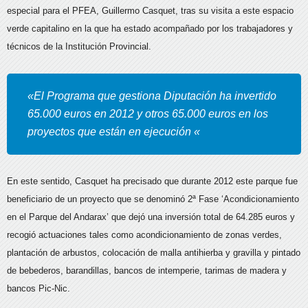
especial para el PFEA, Guillermo Casquet, tras su visita a este espacio
verde capitalino en la que ha estado acompañado por los trabajadores y
técnicos de la Institución Provincial.
«El Programa que gestiona Diputación ha invertido
65.000 euros en 2012 y otros 65.000 euros en los
proyectos que están en ejecución «
En este sentido, Casquet ha precisado que durante 2012 este parque fue
beneficiario de un proyecto que se denominó 2ª Fase ‘Acondicionamiento
en el Parque del Andarax’ que dejó una inversión total de 64.285 euros y
recogió actuaciones tales como acondicionamiento de zonas verdes,
plantación de arbustos, colocación de malla antihierba y gravilla y pintado
de bebederos, barandillas, bancos de intemperie, tarimas de madera y
bancos Pic-Nic.