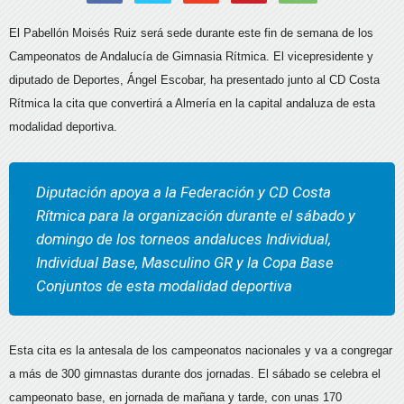
El Pabellón Moisés Ruiz será sede durante este fin de semana de los
Campeonatos de Andalucía de Gimnasia Rítmica. El vicepresidente y
diputado de Deportes, Ángel Escobar, ha presentado junto al CD Costa
Rítmica la cita que convertirá a Almería en la capital andaluza de esta
modalidad deportiva.
Diputación apoya a la Federación y CD Costa
Rítmica para la organización durante el sábado y
domingo de los torneos andaluces Individual,
Individual Base, Masculino GR y la Copa Base
Conjuntos de esta modalidad deportiva
Esta cita es la antesala de los campeonatos nacionales y va a congregar
a más de 300 gimnastas durante dos jornadas. El sábado se celebra el
campeonato base, en jornada de mañana y tarde, con unas 170