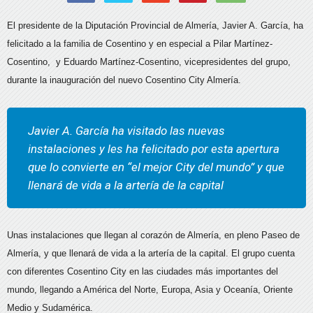
El presidente de la Diputación Provincial de Almería, Javier A. García, ha
felicitado a la familia de Cosentino y en especial a Pilar Martínez-
Cosentino, y Eduardo Martínez-Cosentino, vicepresidentes del grupo,
durante la inauguración del nuevo Cosentino City Almería.
Javier A. García ha visitado las nuevas
instalaciones y les ha felicitado por esta apertura
que lo convierte en “el mejor City del mundo” y que
llenará de vida a la artería de la capital
Unas instalaciones que llegan al corazón de Almería, en pleno Paseo de
Almería, y que llenará de vida a la artería de la capital. El grupo cuenta
con diferentes Cosentino City en las ciudades más importantes del
mundo, llegando a América del Norte, Europa, Asia y Oceanía, Oriente
Medio y Sudamérica.