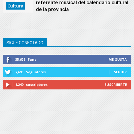
referente musical del calendario cultural
Cultura
de la provincia
SIGUE CONECTADO
35,626
Fans
ME GUSTA
7,693
Seguidores
SEGUIR
1,240
suscriptores
SUSCRIBIRTE