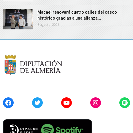
Macael renovará cuatro calles del casco
histórico gracias a una alianza...
5 agosto, 2026
Facebook
Twitter
YouTube
Instagram
Spo