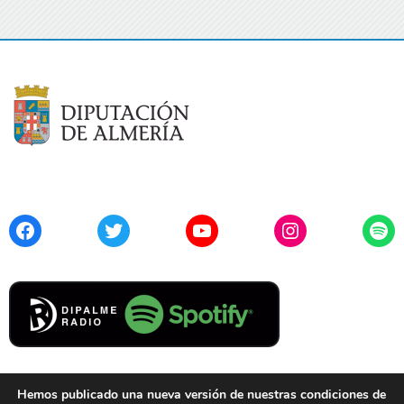
Facebook
Twitter
YouTube
Instagram
Spo
Hemos publicado una nueva versión de nuestras condiciones de