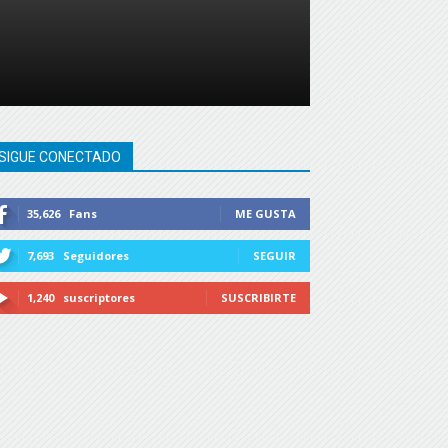
SIGUE CONECTADO
35,626
Fans
ME GUSTA
7,693
Seguidores
SEGUIR
1,240
suscriptores
SUSCRIBIRTE