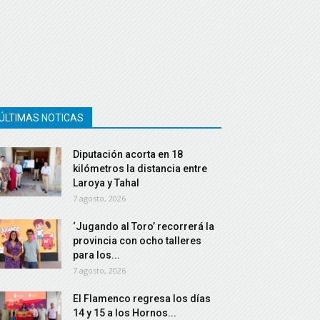
ÚLTIMAS NOTICAS
Diputación acorta en 18
kilómetros la distancia entre
Laroya y Tahal
7 agosto, 2026
‘Jugando al Toro’ recorrerá la
provincia con ocho talleres
para los...
7 agosto, 2026
El Flamenco regresa los días
14 y 15 a los Hornos...