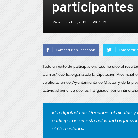
participantes
24 septiembre, 2012
1089
Compartir en Facebook
Compartir e
Todo un éxito de participación. Ese ha sido el resulta
Carriles’ que ha organizado la Diputación Provincial 
colaboración del Ayuntamiento de Macael y de la prop
actividad benéfica que les ha ‘guiado’ por un itinerar
«La diputada de Deportes; el alcalde y
participaron en esta actividad organiz
el Consistorio»