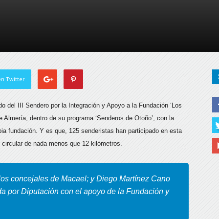
de
Almería
n Twitter
do del III Sendero por la Integración y Apoyo a la Fundación ‘Los
de Almería,
dentro de su programa ‘Senderos de Otoño’, con la
ia fundación. Y es que, 125 senderistas han participado en esta
io circular de nada menos que 12 kilómetros.
 los concejales de Macael; y Diego Martínez Cano
ada por Diputación con el apoyo de la Fundación y