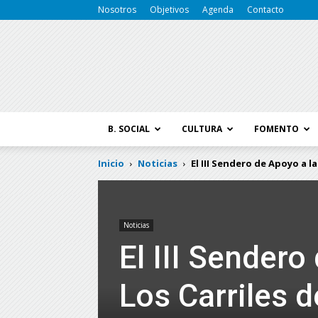
Nosotros
Objetivos
Agenda
Contacto
B. SOCIAL
CULTURA
FOMENTO
Inicio
Noticias
El III Sendero de Apoyo a l
Noticias
El III Sender
Los Carriles 