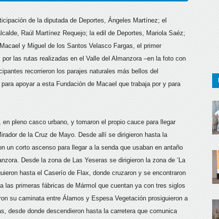
ticipación de la diputada de Deportes, Ángeles Martínez; el
lcalde, Raúl Martínez Requejo; la edil de Deportes, Mariola Saéz;
 Macael y Miguel de los Santos Velasco Fargas, el primer
 por las rutas realizadas en el Valle del Almanzora –en la foto con
cipantes recorrieron los parajes naturales más bellos del
 para apoyar a esta Fundación de Macael que trabaja por y para
, en pleno casco urbano, y tomaron el propio cauce para llegar
rador de la Cruz de Mayo. Desde allí se dirigieron hasta la
 un corto ascenso para llegar a la senda que usaban en antaño
anzora. Desde la zona de Las Yeseras se dirigieron la zona de ‘La
iguieron hasta el Caserío de Flax, donde cruzaron y se encontraron
 las primeras fábricas de Mármol que cuentan ya con tres siglos
aron su caminata entre Álamos y Espesa Vegetación prosiguieron a
las, desde donde descendieron hasta la carretera que comunica