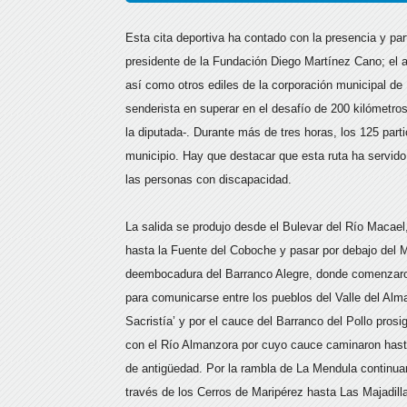
Esta cita deportiva ha contado con la presencia y par
presidente de la Fundación Diego Martínez Cano; el a
así como otros ediles de la corporación municipal de
senderista en superar en el desafío de 200 kilómetros
la diputada-. Durante más de tres horas, los 125 parti
municipio. Hay que destacar que esta ruta ha servido
las personas con discapacidad.
La salida se produjo desde el Bulevar del Río Macael
hasta la Fuente del Coboche y pasar por debajo del Mi
deembocadura del Barranco Alegre, donde comenzaron
para comunicarse entre los pueblos del Valle del Alm
Sacristía’ y por el cauce del Barranco del Pollo pros
con el Río Almanzora por cuyo cauce caminaron hasta
de antigüedad. Por la rambla de La Mendula continu
través de los Cerros de Maripérez hasta Las Majadil