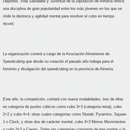
Deportes, Vida Saludable y Juventud de la Diputación de Almería ofrece
una disciplina de gran popularidad entre los más jóvenes en los que se
mide la destreza y agilidad mental para resolver el cubo en tiempo
récord.
La organización correrá a cargo de la Asociación Almeriense de
Speedcubing que desde su creación el pasado año trabaja para el
fomento y divulgación del speedcubing en la provincia de Almería.
Este año, la competición, contará con nueve modalidades, tres de ellas
en categoría de puzles cúbicos como cubo 3×3 (categoría reina), cubo
2×2 y cubo 4×4; otras cuatro categorías como Skewb, Pyraminx, Square-
1 o Clock; y otras dos de carácter mental, cubo 3×3 Menos Movimientos
y cubo 3×3 a Ciegas. Todas las categorías constarán de tres rondas y la