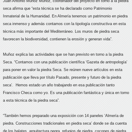
Juan Antonio Muñoz Muñoz, coordinador del proyecto en torno a la piedra
seca afirma que “esta técnica se ha declarado como Patrimonio
Inmaterial de la Humanidad. En Almería tenemos un patrimonio en piedra
seca inmenso y además contamos con la tipología constructiva en esta
técnica más importante del Mediterráneo. Los muros de piedra seca
favorecen la biodiversidad, contienen la erosión y generan vida”.
Muñoz explica las actividades que se han previsto en torno a la piedra
Seca. “Contamos con una publicación científica ‘Gazeta de antropología’
para poner en valor la piedra Seca. Se reúnen nueve artículos en esta
publicación que lleva por título Pasado, presente y futuro de la piedra
seca’. Hemos estado un año trabajando en esa publicación tanto
Francisco Checa como yo. Es una publicación fantástica y única en torno
a esta técnica de la piedra seca”.
“También hemos preparado una exposición con 14 paneles ‘Almería de
piedra. Construcciones tradicionales en piedra seca’ donde se da cuenta
de los balates, arquitectura negra, refugios de piedra, cocones de piedra,