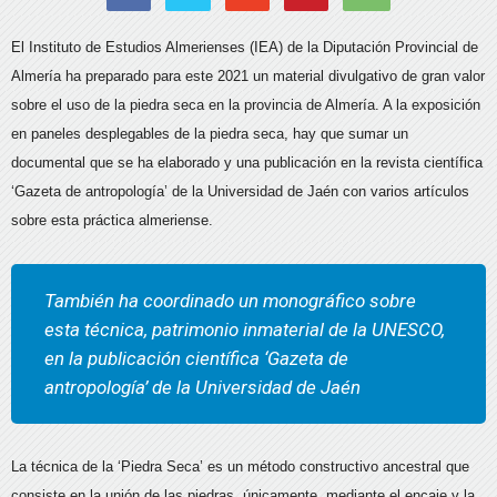
El Instituto de Estudios Almerienses (IEA) de la Diputación Provincial de
Almería ha preparado para este 2021 un material divulgativo de gran valor
sobre el uso de la piedra seca en la provincia de Almería. A la exposición
en paneles desplegables de la piedra seca, hay que sumar un
documental que se ha elaborado y una publicación en la revista científica
‘Gazeta de antropología’ de la Universidad de Jaén con varios artículos
sobre esta práctica almeriense.
También ha coordinado un monográfico sobre
esta técnica, patrimonio inmaterial de la UNESCO,
en la publicación científica ‘Gazeta de
antropología’ de la Universidad de Jaén
La técnica de la ‘Piedra Seca’ es un método constructivo ancestral que
consiste en la unión de las piedras, únicamente, mediante el encaje y la