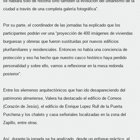
se hablará sólo de historia sino también la evolución del urbanismo de la
ciudad a través de una completa galería fotográfica”.
Por su parte, el coordinador de las jornadas ha explicado que los
participantes podrán ver una “proyección de 400 imágenes de viviendas
burguesas y obreras que fueron sustituidas por nuevos edificios
plurifamiliares y residenciales. Entonces no había una conciencia de
protección y eso ha hecho que nuestro casco histórico haya perdido
personalidad y sobre ello, vamos a reflexionar en la mesa redonda
posterior”.
Entre los elemenos arquitectónicos que han ido desapareciendo del
patrimonio almeriense, Valera ha destacado el edificio de Correos
(Corazón de Jesús), el edificio de Enrique Lopez Rull de la Puerta
Purchena y los chalets y casa señoriales localizadas en la zona del
Zapillo, entre otras.
Así, durante la jornada se ha analizado, desde un enfoque práctico, el