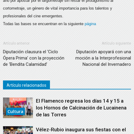
año por apostar por el largometraje sin restar el protagonismo al
cortometraje, un género de vital importancia para los talentos y
profesionales del cine emergentes.
Todas las bases se encuentran en la siguiente
página
Artículo anterior
Artículo siguiente
Diputación clausura el ‘Ciclo
Diputación apoyará con una
Ópera Prima’ con la proyección
moción a la Interprofesional
de ‘Bendita Calamidad’
Nacional del Invernadero
Artículo relacionados
El Flamenco regresa los días 14 y 15 a
los Hornos de Calcinación de Lucainena
Cultura
de las Torres
Vélez-Rubio inaugura sus fiestas con el