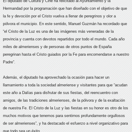
El diputado de Cultura y Cine ha felicitado al Ayuntamiento y la
Hermandad por la programación que han diseñado con el objetivo de que
la fe y devoción por el Cristo vuelva a llenar de peregrinos y olor a
pólvora el municipio. En este sentido, Manuel Guzmán ha recordado que
“el Cristo de la Luz es una de las imágenes más veneradas de la
provincia y cuenta con devotos repartidos por todo el mundo. Cada año
miles de almerienses y de personas de otros puntos de España
peregrinan hasta el Cristo guiados por la Fe para encomendarse a nuestro
Padre”.
Además, el diputado ha aprovechado la ocasión para hacer un
llamamiento a toda la sociedad almeriense y visitantes para que “acudan
este año a Dalías para disfrutar de sus fiestas, del reencuentro con
amigos, de las tradiciones almerienses, de la pólvora y de la exaltación
de nuestra Fe. El Cristo de la Luz y las fiestas en su honor es otro de los
muchos motivos que tenemos para sentirnos profundamente orgullosos
de ser almerienses”, y ha destacado el esfuerzo a nivel organizativo para
que todo sea un éxito.