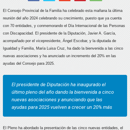
El Consejo Provincial de la Familia ha celebrado esta mañana la última
reunión del año 2024 celebrando su crecimiento, puesto que ya cuenta
con 70 entidades, y conmemorando el Día Internacional de las Personas
con Discapacidad. El presidente de la Diputación, Javier A. García,
acompañado por el vicepresidente, Ángel Escobar, y la diputada de
Igualdad y Familia, María Luisa Cruz, ha dado la bienvenida a las cinco
nuevas asociaciones y ha anunciado un incremento del 20% en las
ayudas del Consejo para 2025.
El presidente de Diputación ha inaugurado el
último pleno del año dando la bienvenida a cinco
nuevas asociaciones y anunciando que las
ayudas para 2025 vuelven a crecer un 20% más
El Pleno ha abordado la presentación de las cinco nuevas entidades, el