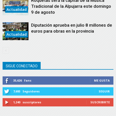
Roquetas será la capital de la Música
Tradicional de la Alpujarra este domingo
Actualidad
9 de agosto
Diputación aprueba en julio 8 millones de
euros para obras en la provincia
Actualidad
SIGUE CONECTADO
35,626
Fans
ME GUSTA
7,693
Seguidores
SEGUIR
1,240
suscriptores
SUSCRIBIRTE