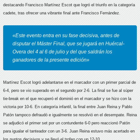
destacando Francisco Martínez Escot que logró el triunfo en la categoría
cadete,
tras ofrecer una vibrante final ante Francisco Fernández.
«Este evento entra en su fase decisiva, antes de
disputar el Máster Final, que se jugará en Huércal-
Overa del 4 al 6 de julio y del que saldrán los
ganadores de la presente edición»
Martínez Escot logró adelantarse en el marcador con un primer parcial de
6-4, pero se vio superado en el segundo por 2-6. La final se fue al súper
tie-break en el que recuperó el dominió en el marcador y se hizo con la
victoria por 10-6. En categoría infantil, la final entre Juan Reina y Pablo
Patón tampoco defraudó e igualmente se resolvió en el desempate. Reina
se adjudicó el primer set por un contundente 6-0 pero reaccionó Patón
para igualar el tanteador con un 3-6. Juan Reina estuvo más acertado en
los puntos decisivos y se llevó el trofeo con un 12-10.