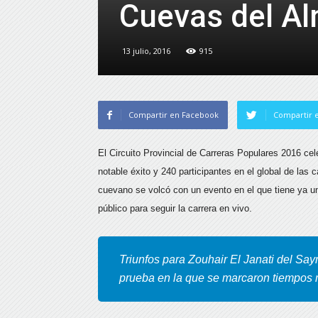
Cuevas del A
13 julio, 2016
915
Compartir en Facebook
Compartir e
El Circuito Provincial de Carreras Populares 2016 ce
notable éxito y 240 participantes en el global de las
cuevano se volcó con un evento en el que tiene ya un
público para seguir la carrera en vivo.
Triunfos para Zouhair El Janati del Say
prueba en la que se marcaron tiempos