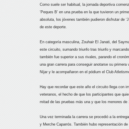
Como suele ser habitual, la jornada deportiva comen
‘Peques B’ en una prueba en la que tuvieron un prime
absoluta, los jóvenes también pudieron disfrutar de ‘J
de este deporte.
En categoría masculina, Zouhair El Janati, del Saym
este circuito, sumando triunfo tras triunfo y marcan
también fue superior a sus rivales, parando el cronó
una gran carrera para conseguir anotarse su primera 
Níjar y le acompañaron en el pódium el Club Atletismo
Hay que recordar que este año el circuito llega con
veteranos, el hecho de que los participantes que quie
mitad de las pruebas más una y que los menores de 1
Una vez terminada la carrera se procedió a la entreg
y Merche Caparrós. También hubo representación de M