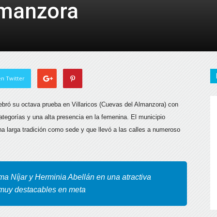
lmanzora
de
Almería
n Twitter
lebró su octava prueba en Villaricos (Cuevas del Almanzora) con
 categorías y una alta presencia en la femenina.
El municipio
a larga tradición como sede y que llevó a las calles a numeroso
ma Níjar y Herminia Abellán en una atractiva
 muy destacables en meta