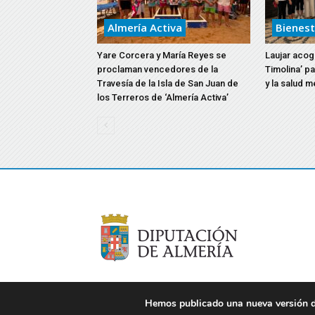
Almería Activa
Bienest
Yare Corcera y María Reyes se
Laujar acoge
proclaman vencedores de la
Timolina’ p
Travesía de la Isla de San Juan de
y la salud m
los Terreros de ‘Almería Activa’
Hemos publicado una nueva versión de
© 2021 Diputación de Almería. Todos los derechos re