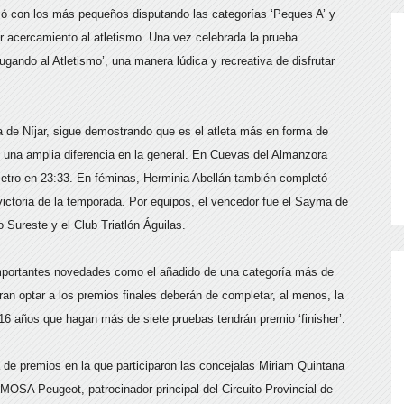
zó con los más pequeños disputando las categorías ‘Peques A’ y
r acercamiento al atletismo. Una vez celebrada la prueba
ugando al Atletismo’, una manera lúdica y recreativa de disfrutar
a de Níjar, sigue demostrando que es el atleta más en forma de
do una amplia diferencia en la general. En Cuevas del Almanzora
metro en 23:33. En féminas, Herminia Abellán también completó
victoria de la temporada. Por equipos, el vencedor fue el Sayma de
 Sureste y el Club Triatlón Águilas.
 importantes novedades como el añadido de una categoría más de
ran optar a los premios finales deberán de completar, al menos, la
6 años que hagan más de siete pruebas tendrán premio ‘finisher’.
a de premios en la que participaron las concejalas Miriam Quintana
OSA Peugeot, patrocinador principal del Circuito Provincial de