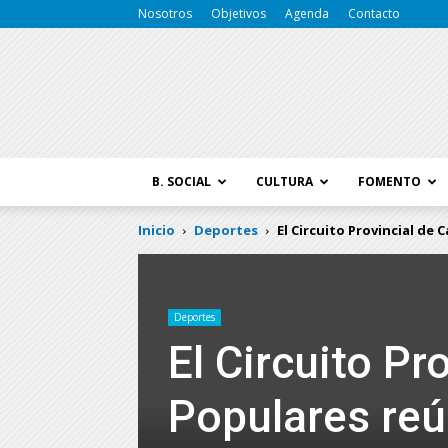
Nosotros
Objetivos
Agenda
Contacto
B. SOCIAL
CULTURA
FOMENTO
Inicio
Deportes
El Circuito Provincial de 
Deportes
El Circuito Pr
Populares reú