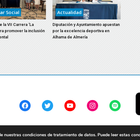
ar Social
Actualidad
 la VII Carrera ‘La
Diputación y Ayuntamiento apuestan
ara promover la inclusión
por la excelencia deportiva en
ental
Alhama de Almería
Facebook
Twitter
YouTube
Instagram
Spotify
 nuestras condiciones de tratamiento de datos. Puede leer estas con
servados.