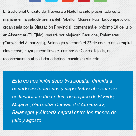
El tradicional Circuito de Travesía a Nado ha sido presentado esta
mañana en la sala de prensa del Pabellón Moisés Ruiz. La competición,
organizada por la Diputación Provincial, comenzará el próximo 10 de julio
en Almerimar (El Ejido), pasará por Mojácar, Garrucha, Palomares
(Cuevas del Almanzora), Balanegra y cerrará el 27 de agosto en la capital
almeriense, cuya prueba lleva el nombre de Carlos Tejada, en
reconocimiento al nadador adaptado nacido en Almería.
Esta competición deportiva popular, dirigida a
nadadores federados y deportistas aficionados,
se llevará a cabo en los municipios de El Ejido,
Mojácar, Garrucha, Cuevas del Almanzora,
Balanegra y Almería capital entre los meses de
julio y agosto