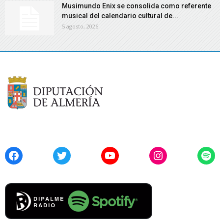
Musimundo Enix se consolida como referente
musical del calendario cultural de...
5 agosto, 2026
Facebook
Twitter
YouTube
Instagram
Spo